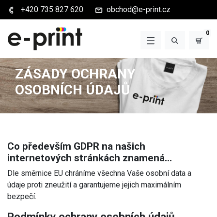
+420 735 827 620
obchod@e-print.cz
0
ZÁSADY OCHRANY
OSOBNÍCH ÚDAJŮ
Co především GDPR na našich
internetových stránkách znamená...
Dle směrnice EU chráníme všechna Vaše osobní data a
údaje proti zneužití a garantujeme jejich maximálním
bezpečí.
Podmínky ochrany osobních údajů