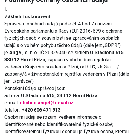
I.
Základní ustanovení
Správcem osobních údajů podle čl. 4 bod 7 nařízení
Evropského parlamentu a Rady (EU) 2016/679 o ochraně
fyzických osob v souvislosti se zpracováním osobních
údajů a o volném pohybu těchto údajů (dále jen: „GDPR”)
je
Angel, s. r. o.
IČ 26339340 se sídlem
U Stadionu 615,
330 12 Horní Bříza
, zapsaná v obchodním rejstříku
vedeném Krajským soudem v Plzni, oddíl
C
, vložka …. /
zapsaný/á v živnostenském rejstříku vedeném v Plzni (dále
jen: „správce“).
Kontaktní údaje správce jsou:
adresa:
U Stadionu 615, 330 12 Horní Bříza
e-mail:
obchod.angel@email.cz
telefon:
+420 606 471 913
Osobními údaji se rozumí veškeré informace o
identifikované nebo identifikovatelné fyzické osobě;
identifikovatelnou fyzickou osobou je fyzická osoba, kterou