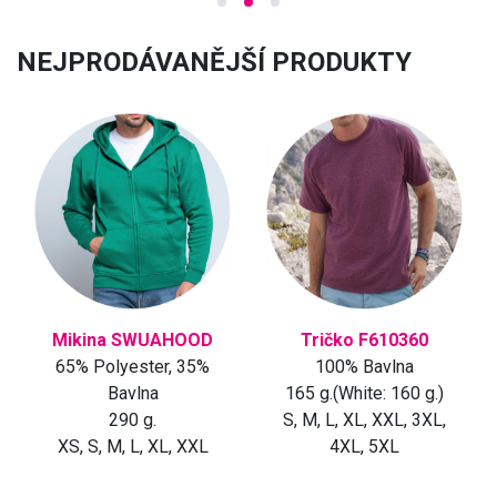
1
2
3
NEJPRODÁVANĚJŠÍ PRODUKTY
Mikina SWUAHOOD
Tričko F610360
65% Polyester, 35%
100% Bavlna
Bavlna
165 g.(White: 160 g.)
290 g.
S, M, L, XL, XXL, 3XL,
XS, S, M, L, XL, XXL
4XL, 5XL