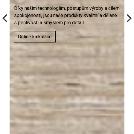
lem
Díky naším technologiím, postupům výroby a cílem
Dí
né
spokojenosti, jsou naše produkty kvalitní a dělané
sp
s pečlivostí a smyslem pro detail.
s 
Online kalkulace