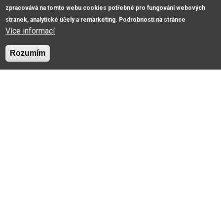
zpracovává na tomto webu cookies potřebné pro fungování webových
stránek, analytické účely a remarketing. Podrobnosti na stránce
Více informací
Rozumím
Tričko GIL5000
Mikina GI18600
100% Bavlna
50% Polyester, 50%
180 g.
Bavlna
S, M, L, XL, XXL
271 g.
S, M, L, XL, XXL, 3XL,
4XL, 5XL