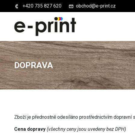
+420 735 827 620
obchod@e-print.cz
DOPRAVA
Zboží je přednostně odesíláno prostřednictvím dopravní sl
Cena dopravy
(všechny ceny jsou uvedeny bez DPH)